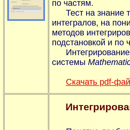
по частям.
Тест на знание 
интегралов, на пон
методов интегриро
подстановкой и по 
Интегрирование 
системы
Mathemati
Скачать pdf-фай
Интегриров