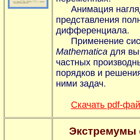
Анимация нагля
представления пол
дифференциала.
Применение сис
Mathematica
для вы
частных производн
порядков и решени
ними задач.
Скачать pdf-фай
Экстремумы