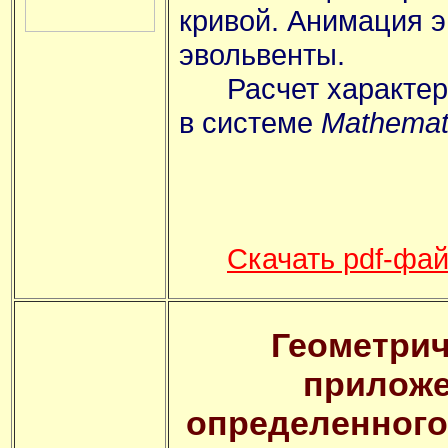
кривой. Анимация 
эвольвенты.
Расчет характери
в системе
Mathemat
Скачать pdf-фай
Геометрич
прилож
определенного