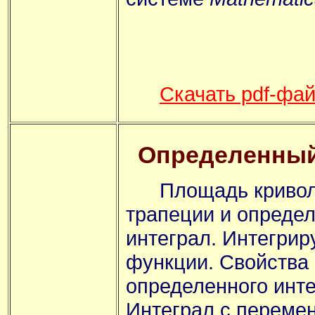
Скачать pdf-фай
Определенный
Площадь кривол
трапеции и опреде
интеграл. Интегрир
функции. Свойства
определенного инте
Интеграл с переме