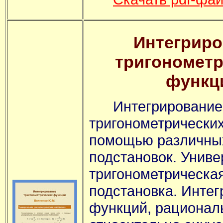
Интегриро
тригонометр
функц
Интегрирование
тригонометрически
помощью различны
подстановок. Унив
тригонометрическа
подстановка. Инте
функций, рационал