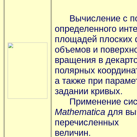
Вычисление с п
определенного инт
площадей плоских 
объемов и поверхн
вращения в декарт
полярных координа
а также при парам
задании кривых.
Применение сис
Mathematica
для вы
перечисленных
величин.