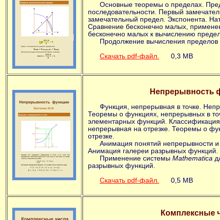
Основные теоремы о пределах. Пред
последовательности. Первый замечател
замечательный предел. Экспонента. На
Сравнение бесконечно малых, примене
бесконечно малых к вычислению предел
Продолжение вычисления пределов 
Скачать pdf-файл.
0,3 MB
Непрерывность 
Функция, непрерывная в точке. Непре
Теоремы о функциях, непрерывных в то
элементарных функций. Классификация 
непрерывная на отрезке. Теоремы о фу
отрезке.
Анимация понятий непрерывности и 
Анимация галереи разрывных функций.
Применение системы
Mathematica
дл
разрывных функций.
Скачать pdf-файл.
0,5 MB
Комплексные 