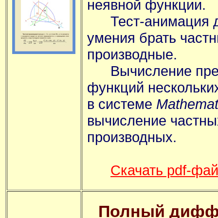
неявной функции.
Тест-анимация д
умения брать част
производные.
Вычисление пре
функций нескольки
в системе
Mathemat
вычисление частны
производных.
Скачать pdf-фай
Полный дифф