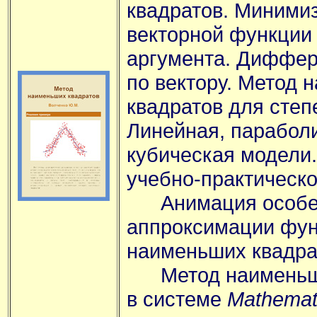
квадратов. Миними
векторной функции 
аргумента. Диффе
по вектору. Метод 
квадратов для степ
Линейная, парабол
кубическая модели
учебно-практическо
Анимация особе
аппроксимации фун
наименьших квадра
Метод наименьши
в системе
Mathemat