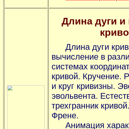
Длина дуги и
крив
Длина дуги криво
вычисление в разл
системах координат
кривой. Кручение. 
и круг кривизны. Э
эвольвента. Естес
трехгранник криво
Френе.
Анимация характ