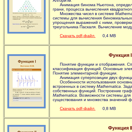
Алгоритм.
Анимация бинома Ньютона, определе
грани, процесса вычисления квадратног
Множества чисел в системе
Mathema
системы для вычисления биномиальных
упрощения выражений с ними, проверки
треугольника Паскаля. Вычисление мод
Скачать pdf-файл.
0,4 MB
Функция I
Понятие функции и отображения. Спо
классификация функций. Основные эле
Понятие элементарной функции.
Анимация суперпозиции двух функций
Особенности использования основны
встроенных в систему
Mathematica
. Зад
собственных функций. Построение граф
Mathematica
. Возможности системы для
существования и множества значений ф
Скачать pdf-файл.
0,8 MB
Функция I