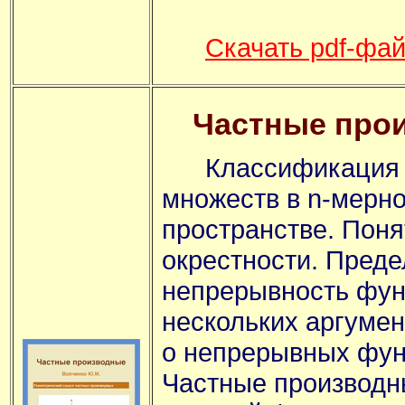
Скачать pdf-фай
Частные про
Классификация т
множеств в n-мерн
пространстве. Поня
окрестности. Преде
непрерывность фун
нескольких аргуме
о непрерывных фун
Частные производн