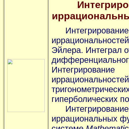
Интегриро
иррациональн
Интегрирование 
иррациональностей
Эйлера. Интеграл о
дифференциальног
Интегрирование
иррациональносте
тригонометрических
гиперболических по
Интегрирование
иррациональных фу
системе
Mathematic