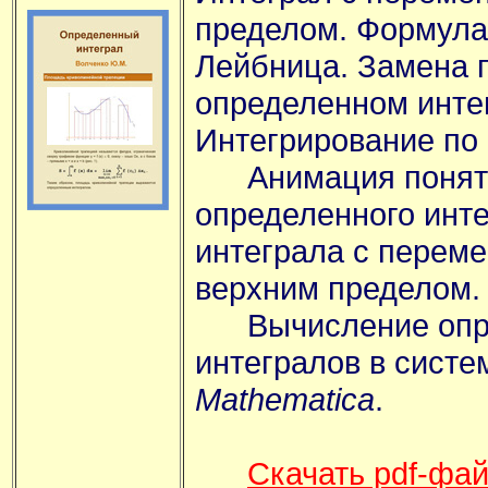
пределом. Формула
Лейбница. Замена 
определенном инте
Интегрирование по 
Анимация понят
определенного инте
интеграла с перем
верхним пределом.
Вычисление опр
интегралов в систе
Mathematica
.
Скачать pdf-фай